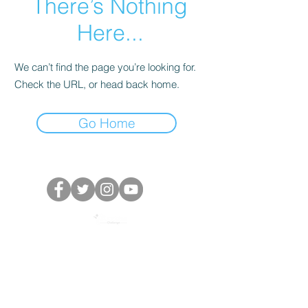
There’s Nothing
Here...
We can’t find the page you’re looking for.
Check the URL, or head back home.
Go Home
Powered by The Access Challenge, secrétariat de
la campagne One by One: Target 2030
Impliquez-vous :
Carrières
©️ 2020 Tous droits réservés.